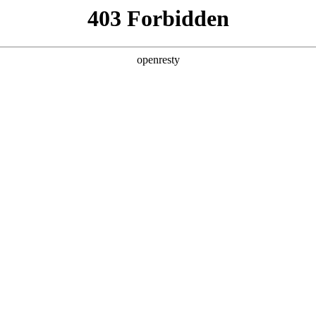
店查询
关于z6com·尊龙